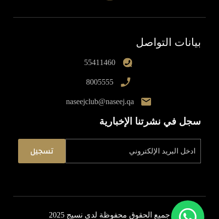
بيانات التواصل
55411460
8005555
naseejclub@naseej.qa
سجل في نشرتنا الإخبارية
جميع الحقوق محفوظة لدى نسيج 2025