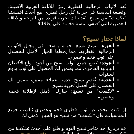
تُعد الأثواب الرجالية القطرية رمزًا للأناقة العربية الأصيلة،
وقطعة أساسية في خزانة كل رجل قطري. مع أحدث أقمشتنا
“نكست” من نسيج، نُقدم لك تجربة فريدة من الراحة والأناقة
العصرية التي تُضفي لمسة فخامة على إطلالتك.
لماذا تختار نسيج؟
الخبرة:
تتمتع نسيج بخبرة واسعة في مجال الأثواب
الرجالية القطرية، مما يجعلها الخيار الأمثل للحصول
على ثوب فخم وعصري.
الجودة:
تُصنع جميع أثواب نسيج من أجود أنواع الأقطان
اليابانية الفاخرة، مما يضمن لك الحصول على ثوب يدوم
لسنوات.
الخدمة:
تُقدم نسيج خدمة عملاء مميزة تضمن لك
الحصول على أفضل تجربة تسوق.
“نكست” من نسيج:
خيارك الأمثل لإطلالة فخمة
وعصرية
إذا كنت تبحث عن ثوب قطري فخم وعصري يُناسب جميع
المناسبات، فإن “نكست” من نسيج هو الخيار الأمثل لك.
قم بزيارة أحد متاجر نسيج اليوم واطلع على أحدث تشكيلة من
“نكست” أو من خلال موقعنا الإلكتروني
www.naseej.qa