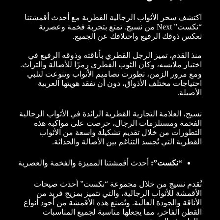
اكتشف سحر الأثواب الرجالية القطرية مع أحدث أقمشتنا
“نكست” Next من نسيج. تمتع بتجربة فخمة وعصرية
تعكس ذوقك الرفيع واختلافك عن الجميع.
منذ القدم، تميز الرجل القطري بأناقته وذوقه الرفيع في
اختيار ملابسه، وكان الثوب القطري رمزًا للأصالة والتراث.
ومع مرور الزمن، تطورت تصاميم الأثواب وتنوعت لتلبي
احتياجات مختلف الأذواق، دون أن تفقد هويتها العربية
الأصيلة.
نسيج، العلامة التجارية القطرية الرائدة في الأثواب الرجالية
الفخمة ومستلزمات الرجال، حرصت على مواكبة هذه
التطورات من خلال تقديم تشكيلة واسعة من الأثواب
القطرية التي تُجسد التناغم بين الأصالة والحداثة.
“نكست”:
أحدث أقمشتنا المميزة والفخمة والعصرية
تُقدم نسيج من خلال مجموعة “نكست” أحدث صيحات
الأقمشة للأثواب الرجالية، والتي تتميز بمزيج فريد من
الأناقة والجودة العالية. وتُصنع هذه الأقمشة من أجود أنواع
القطن الفاخر، مما يجعلها مناسبة لجميع المناسبات