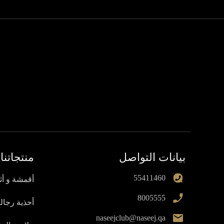
بيانات التواصل
منتجاتنا
55411460
أقمشة و أث
8005555
أحذية رجالي
naseejclub@naseej.qa