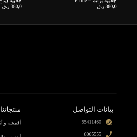
جلابية برايم – Prime
جلابية إيدج – e
380,0
ر.ق
380,0
ر.ق
بيانات التواصل
منتجاتنا
55411460
أقمشة و أث
8005555
أحذية رجالي