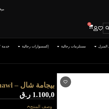
موقع
0
المنزل
مستلزمات رجالية
إكسسوارات رجالية
خدمة "
بيجامة شال – Shawl
1.100,0
ر.ق
وصف المنتج