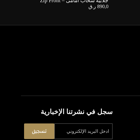
جلابية سحاب أمامى – Zip Front
890,0
ر.ق
سجل في نشرتنا الإخبارية