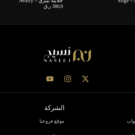
Edg
جلابية نيتري – Neatry
380,0
ر.ق
الشركة
واب
موقع فروعنا
ة
من نحن