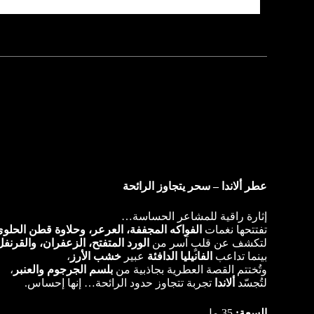
عطر ألاندا – سحر يتجاوز الرائحة
إثارة راقية للمشاعر الحساسة…
تفتتحها نغمات
الفواكه المجففة، العرعر، وحلاوة قطن الحلو
لتكشف عن قلبٍ آسر من
الورد المتفتح، الزعفران، والقرنفل
بينما تداعب
الفانيليا الدافئة
عبير
خشب الأرز
،
وتُختتم القصة العطرية بجاذبية من
بلسم الجرجوم والعنبر
،
لتُجسّد
ألاندا
تجربة تتجاوز حدود الرائحة… إنها إحساس.
السعة:
35 مل