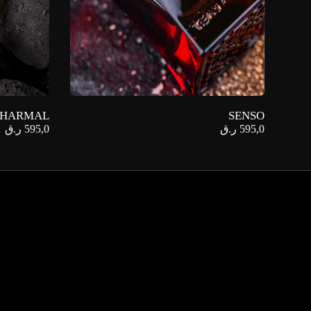
HARMAL
SENSO
595,0
ر.ق
595,0
ر.ق