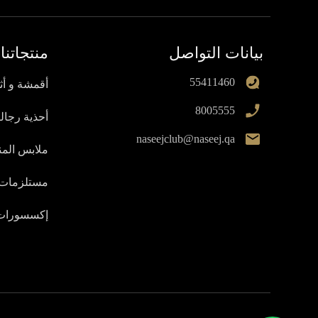
بيانات التواصل
منتجاتنا
55411460
أقمشة و أث
8005555
أحذية رجالي
naseejclub@naseej.qa
ملابس المن
مستلزمات 
إكسسورات 