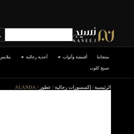
منتجاتنا
أقمشة وأثواب
أحذية رجالية
ملابس 
نسيج كلوب
الرئيسية
/
إكسسورات رجالية
/
عطور
/ ALANDA