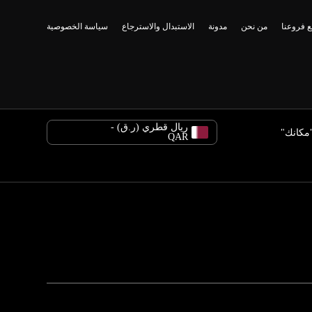
 فروعنا
من نحن
مدونة
الاستبدال والاسترجاع
سياسة الخصوصية
ريال قطري (ر.ق) -
مكانك"
QAR