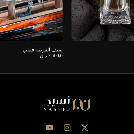
سيف العرضة فضي
7.500,0
ر.ق